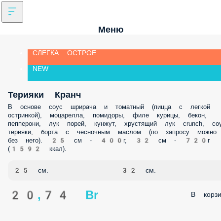
Меню
СЛЕГКА ОСТРОЕ
NEW
Терияки Кранч
В основе соус шрирача и томатный (пицца с легкой
остринкой), моцарелла, помидоры, филе курицы, бекон,
пепперони, лук порей, кунжут, хрустящий лук crunch, со
терияки, борта с чесночным маслом (по запросу можно
без него). 25 см - 400г, 32 см - 720г
(1592 ккал).
25 см.
32 см.
20,74 Br
В корзи