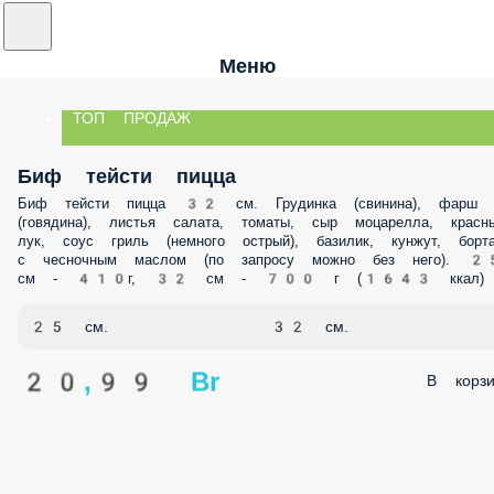
Меню
ТОП ПРОДАЖ
Биф тейсти пицца
Биф тейсти пицца 32 см. Грудинка (свинина), фарш
(говядина), листья салата, томаты, сыр моцарелла, красн
лук, соус гриль (немного острый), базилик, кунжут, борт
с чесночным маслом (по запросу можно без него). 2
см - 410г, 32 см - 700 г (1643 ккал)
25 см.
32 см.
20,99 Br
В корзи