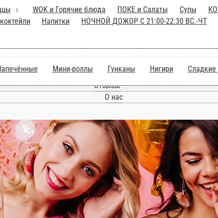
Пиццы
WOK и Горячие блюда
ПОКЕ и 
Десерты
Кофе, чай, коктейли
Напитки
НОЧ
16:00 ПН.-ПТ
Подарочные сертификаты
Главная
ура
Запечённые
Мини-роллы
Гунканы
Нигири
Акции
Отзывы
О нас