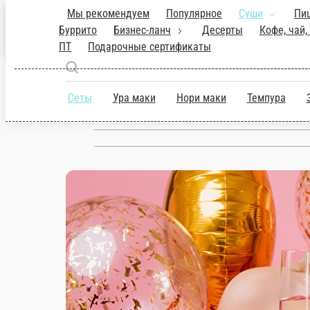
Мы рекомендуем
Популярное
Cуши
Наггетсы, Снэки, Буррито
Бизнес-ланч
Бобруйск
ВС.-ЧТ
СЧАСТЛИВЫЕ ЧАСЫ С 12-
ru
Сеты
Ура маки
Нори маки
Темп
Настройки
гарнир)
+375 (29) 578-34-68