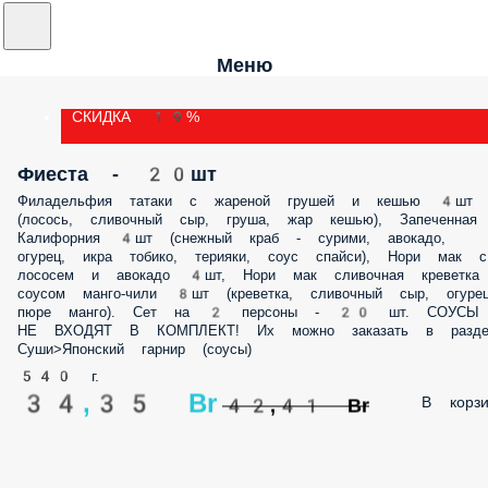
Меню
СКИДКА 19%
Фиеста - 20шт
Филадельфия татаки с жареной грушей и кешью 4шт
(лосось, сливочный сыр, груша, жар кешью), Запеченная
Калифорния 4шт (снежный краб - сурими, авокадо,
огурец, икра тобико, терияки, соус спайси), Нори мак с
лососем и авокадо 4шт, Нори мак сливочная креветка
соусом манго-чили 8шт (креветка, сливочный сыр, огурец
пюре манго). Сет на 2 персоны - 20 шт. СОУСЫ
НЕ ВХОДЯТ В КОМПЛЕКТ! Их можно заказать в разде
Суши>Японский гарнир (соусы)
540 г.
34,35 Br
В корзи
42,41 Br