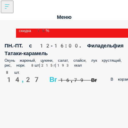
Меню
скидка 15%
ПН.-ПТ. с 12-16:00. Филадельфия
Татаки-карамель
Окунь жареный, цукини, салат, спайси, лук хрустящий,
рис, нори. 8шт|215г|193 ккал
8 шт.
14,27 Br
В корзи
16,79 Br