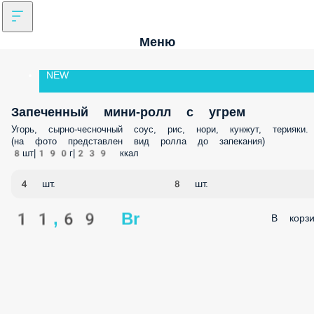
Меню
NEW
Запеченный мини-ролл с угрем
Угорь, сырно-чесночный соус, рис, нори, кунжут, терияки. (на фото
представлен вид ролла до запекания) 8шт|190г|239 ккал
4 шт.
8 шт.
11,69 Br
В корз