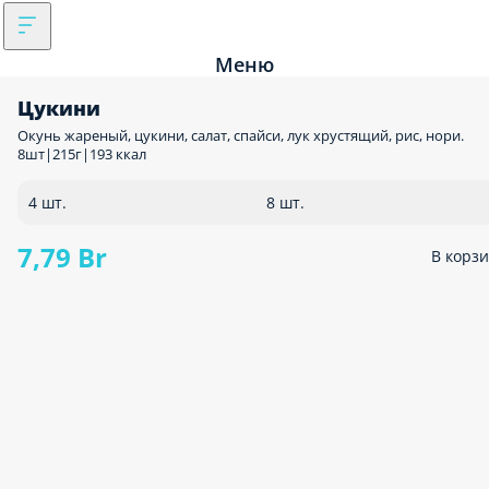
Меню
Цукини
Окунь жареный, цукини, салат, спайси, лук хрустящий, рис, нори.
8шт|215г|193 ккал
4 шт.
8 шт.
7,79 Br
В корз