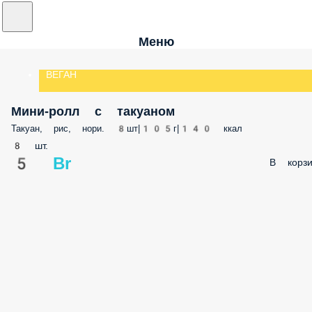
Меню
ВЕГАН
Мини-ролл с такуаном
Такуан, рис, нори. 8шт|105г|140 ккал
8 шт.
5 Br
В корзи